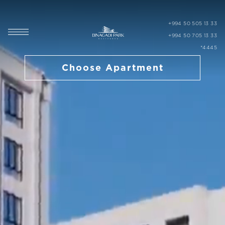
+994 50 505 13 33
+994 50 705 13 33
*4445
Choose Apartment