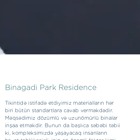
Binagadi Park Residence
Tikintidə istifadə etdiyimiz materialların hər
biri bütün standartlara cavab verməkdədir.
Məqsədimiz dözümlü və uzunömürlü binalar
inşaa etməkdir. Bunun da başlıca səbəbi təbii
ki, kompleksimizdə yaşayacaq insanların