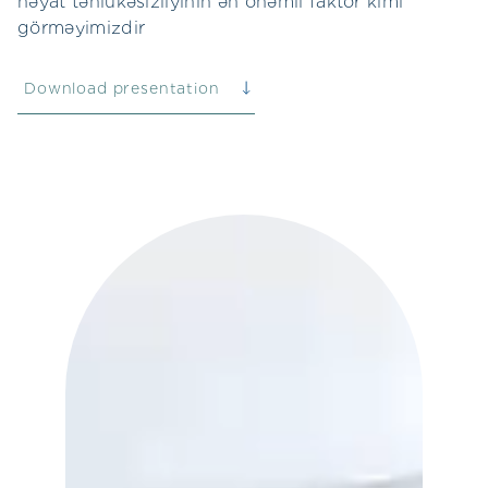
həyat təhlükəsizliyinin ən önəmli faktor kimi
görməyimizdir
Download presentation